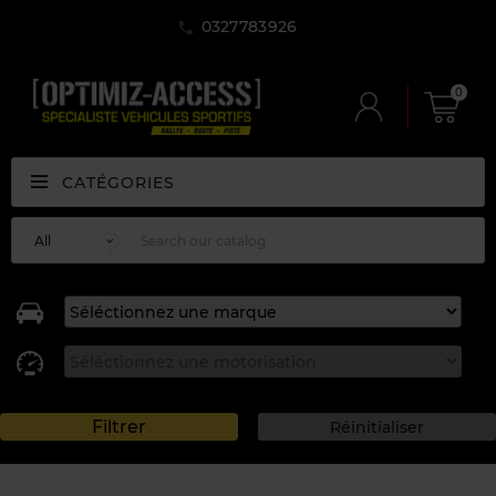
0327783926
0
CATÉGORIES