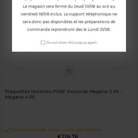
Le magasin sera fermé du Jeudi 10/08 au soir au
vendredi 18/08 inclus. Le support téléphonique ne
sera donc pas disponibles et les préparations de
commande reprendront des le Lundi 21/08.
Do not show this popup again
Plaquettes Isolantes PDEF Evocorse Megane 3 RS -
Megane 4 RS

Sur commande ou en cours de réappro
Price
€226.76