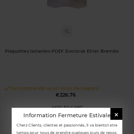
Plaquettes Isolantes PDEF Evocorse Etrier Brembo

Sur commande ou en cours de réappro
Price
€226.76
ADD TO CART

Information Fermeture Estivale
Chers Clients, clientes et passionnés, lI va bientot etre
temps pour nous de prendre quelques jours de repos.