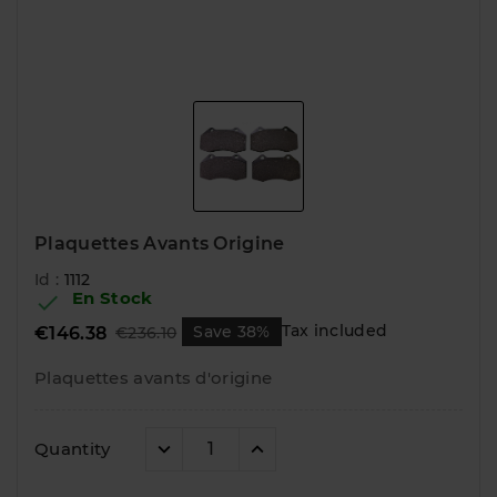
Plaquettes Avants Origine
Id :
1112
En Stock

Tax included
Save 38%
€146.38
€236.10
Plaquettes avants d'origine
Quantity