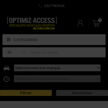
0327783926
0
CATÉGORIES