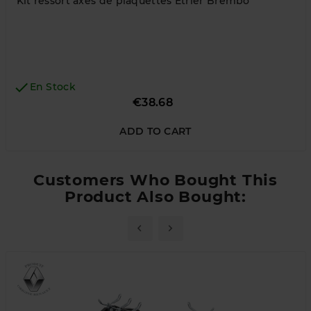
Kit ressort axes de plaquettes Etrier Brembo

En Stock
Price
€38.68
ADD TO CART
Customers Who Bought This
Product Also Bought: