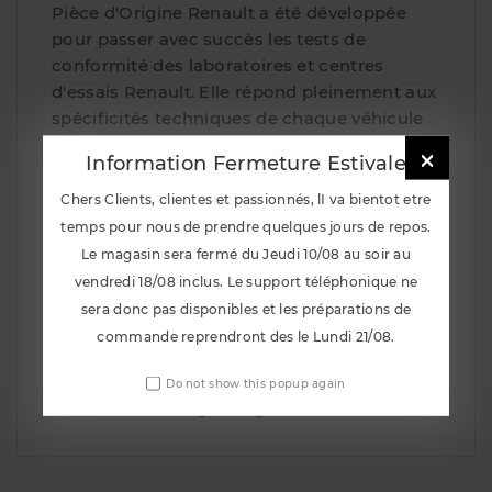
Pièce d'Origine Renault a été développée
pour passer avec succès les tests de
conformité des laboratoires et centres
d'essais Renault. Elle répond pleinement aux
spécificités techniques de chaque véhicule
et la qualité des matériaux employés lui

Information Fermeture Estivale
assure résistance et longévité.
Caractéristiques techniques light Gravage
Chers Clients, clientes et passionnés, lI va bientot etre
indiquant la qualité des matériaux. Matériaux
temps pour nous de prendre quelques jours de repos.
de friction garantissant une excellente
Le magasin sera fermé du Jeudi 10/08 au soir au
fiabilité. Présence d'un anti bruit adapté à
vendredi 18/08 inclus. Le support téléphonique ne
chaque véhicule. Présence des accessoires
sera donc pas disponibles et les préparations de
si necessaire (vis, témoins d'usure)
commande reprendront des le Lundi 21/08.
Plaquettes vertes sans plomb avec:
distances d'arrêts plus courtes. meilleur
Do not show this popup again
confort de freinage. longévité maintenue.