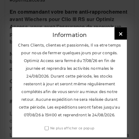
En commandant votre barre anti-rapprochement
avant Wiechers pour Clio III RS sur Optimiz
Access, vous avez l'assurance de recevoir un
produit de qualité qui répondra parfaitement aux

Information
besoins de votre véhicule.
Chers Clients, clientes et passionnés, Il va etre temps
N'hésitez pas à nous contacter si vous avez
pour nous de fermer quelques jours pour congés.
besoin de conseils ou d'informations
Optimiz Access sera fermé du 7/08/26 en fin de
complémentaires.
journée et reprendra les activités normales le
24/08/2026. Durant cette période, les stocks
Optimiz Access, votre partenaire pour
resteront à jour et seront même régulièrement
l'amélioration de votre expérience de conduite !
complétés afin de vous servir au mieux des notre
retour. Aucune expédition ne sera réalisée durant
### Informations complémentaires :
cette période. Les expéditions seront faites jusqu'au
La barre anti-rapprochement avant Wiechers est
07/08/26 à 15H00 et reprendront le 24/08/2026.
compatible avec les points d'ancrage d'origine du
véhicule.
Ne plus afficher ce popup
L'installation ne nécessite aucune modification de la