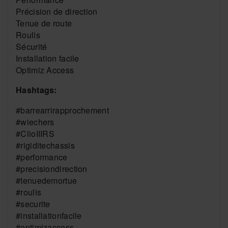
Précision de direction
Tenue de route
Roulis
Sécurité
Installation facile
Optimiz Access
Hashtags:
#barrearrirapprochement
#wiechers
#ClioIIIRS
#rigiditechassis
#performance
#precisiondirection
#tenuedemortue
#roulis
#securite
#installationfacile
#optimizaccess