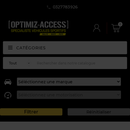
0327783926
0
CATÉGORIES