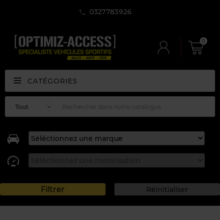
0327783926
0
CATÉGORIES