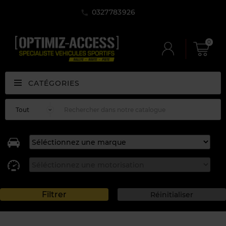
0327783926
0
CATÉGORIES