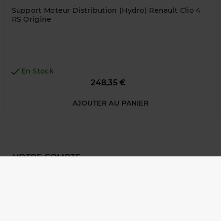
Support Moteur Distribution (Hydro) Renault Clio 4
RS Origine

En Stock
Prix
248,35 €
AJOUTER AU PANIER

VOTRE COMPTE

NOTRE SOCIÉTÉ

INFORMATIONS