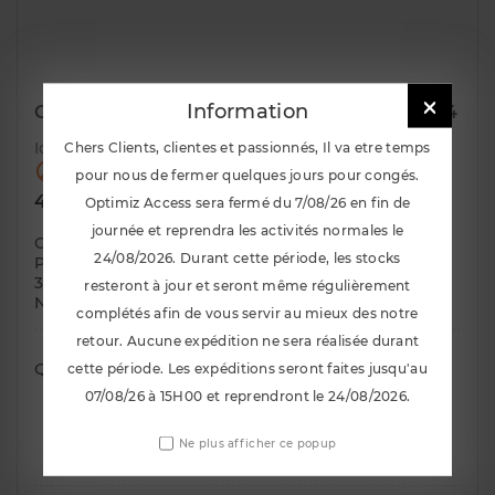

Information
Coupelles Avants AST Réglables Porsche 964
Chers Clients, clientes et passionnés, Il va etre temps
Id :
2124

Rupture de stock !
pour nous de fermer quelques jours pour congés.
TTC
408,00 €
Optimiz Access sera fermé du 7/08/26 en fin de
journée et reprendra les activités normales le
Coupelles Avants AST réglables pour Porsche 964
24/08/2026. Durant cette période, les stocks
Produits compatibles avec les véhicules suivants:
3,6 L 1989 - 1994 3,8 L 1989 - 1994 SUR COMMANDE;
resteront à jour et seront même régulièrement
NOUS CONSULTER POUR LE DELAI
complétés afin de vous servir au mieux des notre
retour. Aucune expédition ne sera réalisée durant
Quantité
cette période. Les expéditions seront faites jusqu'au
07/08/26 à 15H00 et reprendront le 24/08/2026.

Ajouter Au Panier
Ne plus afficher ce popup