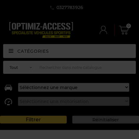
0327783926
0
CATÉGORIES