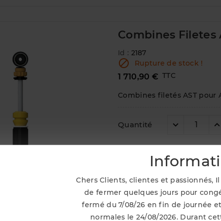
Combines Filetes 
Id :
2187

Rupture de stock !
TTC
1 710,90 €
Combines filetés AST pour 
Quantité

Ajouter Au Panier
Informat
Chers Clients, clientes et passionnés, 
de fermer quelques jours pour congé
fermé du 7/08/26 en fin de journée et
normales le 24/08/2026. Durant cett