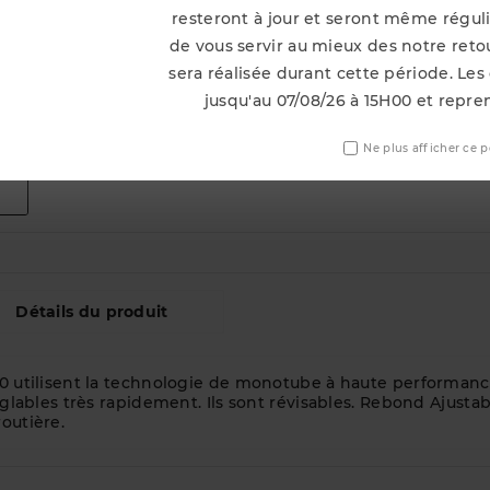
resteront à jour et seront même régu
Notify Me When Ava
de vous servir au mieux des notre ret
sera réalisée durant cette période. Les
jusqu'au 07/08/26 à 15H00 et repre
Ne plus afficher ce 
Détails du produit
00 utilisent la technologie de monotube à haute performanc
églables très rapidement. Ils sont révisables. Rebond Ajustab
outière.