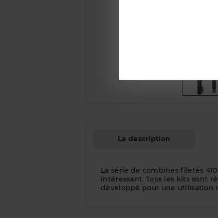
La description
La série de combines filetés 41
intéressant. Tous les kits sont r
développé pour une utilisation r