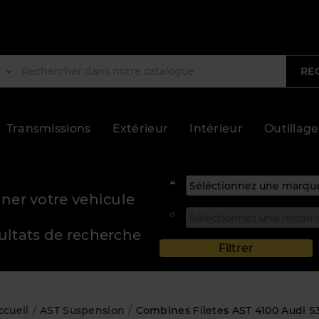
RE
Transmissions
Extérieur
Intérieur
Outillage
ner votre vehicule
sultats de recherche
ccueil
AST Suspension
Combines Filetes AST 4100 Audi S