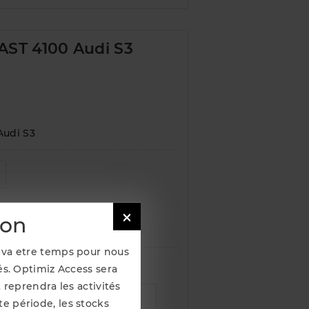
AST 4100 Audi S3
Audi S3

ion
Il va etre temps pour nous
s. Optimiz Access sera
 reprendra les activités
e période, les stocks