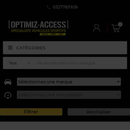
0327783926
0
CATÉGORIES