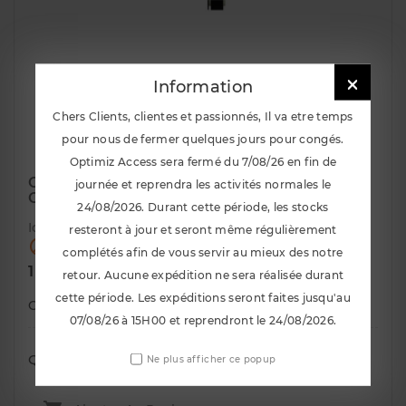

Information
Chers Clients, clientes et passionnés, Il va etre temps
pour nous de fermer quelques jours pour congés.
Optimiz Access sera fermé du 7/08/26 en fin de
Combines Filetes AST 4100 BMW E36 M3
journée et reprendra les activités normales le
Coupé
24/08/2026. Durant cette période, les stocks
Id :
2235
resteront à jour et seront même régulièrement

Rupture de stock !
complétés afin de vous servir au mieux des notre
TTC
1 710,00 €
retour. Aucune expédition ne sera réalisée durant
cette période. Les expéditions seront faites jusqu'au
Combines filetés AST pour BMW M3 E36 coupé
07/08/26 à 15H00 et reprendront le 24/08/2026.
Quantité
Ne plus afficher ce popup