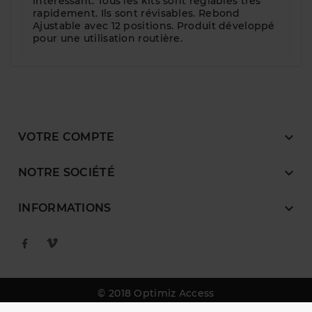
intéressant. Tous les kits sont réglables très
rapidement. Ils sont révisables. Rebond
Ajustable avec 12 positions. Produit développé
pour une utilisation routière.

VOTRE COMPTE

NOTRE SOCIÉTÉ

INFORMATIONS
© 2018 Optimiz Access