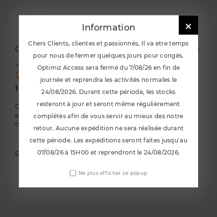

Information
Chers Clients, clientes et passionnés, Il va etre temps
Combines Filetes AST 4100 Renault Clio 2 RS
pour nous de fermer quelques jours pour congés.
Id :
2268
Optimiz Access sera fermé du 7/08/26 en fin de

Rupture de stock !
journée et reprendra les activités normales le
TTC
1 710,90 €
24/08/2026. Durant cette période, les stocks
resteront à jour et seront même régulièrement
Combines filetés AST pour Renault Clio 2 RS Ce kit
est conçu afin d'etre compatible avec toutes les
complétés afin de vous servir au mieux des notre
clio 2 RS disposant du chassis sport ou non
retour. Aucune expédition ne sera réalisée durant
cette période. Les expéditions seront faites jusqu'au
Quantité
07/08/26 à 15H00 et reprendront le 24/08/2026.
Ne plus afficher ce popup

Ajouter Au Panier