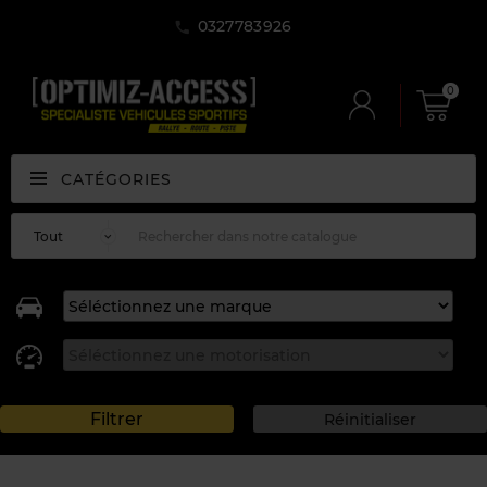
0327783926
0
CATÉGORIES