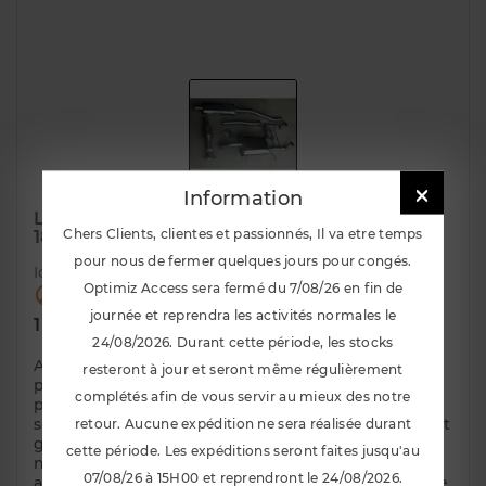

Information
Ligne Optimiz Access Performance Clio 2 RS
Chers Clients, clientes et passionnés, Il va etre temps
182
pour nous de fermer quelques jours pour congés.
Id :
1599
Optimiz Access sera fermé du 7/08/26 en fin de

Rupture de stock !
journée et reprendra les activités normales le
TTC
1 020,00 €
24/08/2026. Durant cette période, les stocks
Apres de longues recherches, nous vous
resteront à jour et seront même régulièrement
proposons maintenant des lignes orientées
complétés afin de vous servir au mieux des notre
performance tout en s'approchant des limites
sonores dictées par les circuit Ligne avec decata et
retour. Aucune expédition ne sera réalisée durant
gamelle sur intermediaire (pour limiter le bruit et
cette période. Les expéditions seront faites jusqu'au
nous nous sommes rendus compte qu'il n'y avait
07/08/26 à 15H00 et reprendront le 24/08/2026.
aucun gain à supprimer l'intermediaire. Produit de