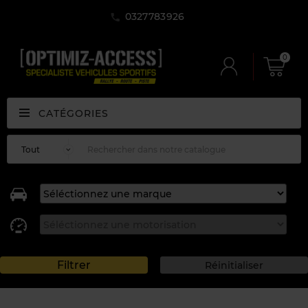
0327783926
0
CATÉGORIES