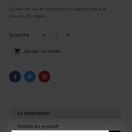
Durée de vie et résistance supérieures aux
pièces d’origine
Quantité

Ajouter Au Panier
La description
Détails du produit