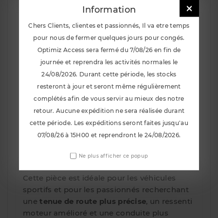

Information
Insert support moteur inférieur Powerflex
Chers Clients, clientes et passionnés, Il va etre temps
Black Series PFF60-820BLK – Clio III RS &
pour nous de fermer quelques jours pour congés.
Megane II RS ⚙️
Optimiz Access sera fermé du 7/08/26 en fin de
Optimisez la rigidité et la réactivité de votre
journée et reprendra les activités normales le
moteur avec l’
insert support moteur
24/08/2026. Durant cette période, les stocks
inférieur Powerflex Black Series PFF60-
resteront à jour et seront même régulièrement
820BLK
. Conçu en
polyuréthane haute
complétés afin de vous servir au mieux des notre
performance
, cet insert remplace ou
retour. Aucune expédition ne sera réalisée durant
complète le support moteur d’origine afin
cette période. Les expéditions seront faites jusqu'au
de réduire les mouvements parasites du
07/08/26 à 15H00 et reprendront le 24/08/2026.
groupe motopropulseur et de garantir une
meilleure transmission de la puissance vers
Ne plus afficher ce popup
les roues.
Cette pièce est idéale pour les véhicules
sportifs et pour les passionnés recherchant
une
tenue de route plus précise
, un ressenti
moteur amélioré et une conduite plus