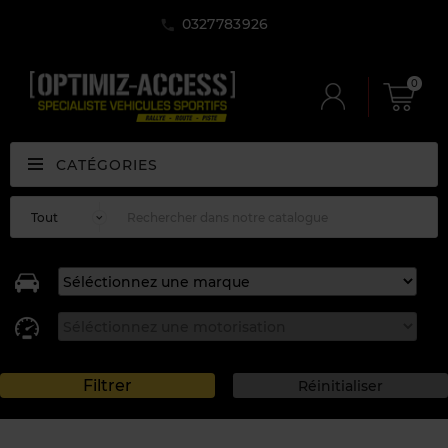
0327783926
0
CATÉGORIES