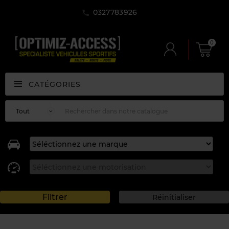
0327783926
0
CATÉGORIES