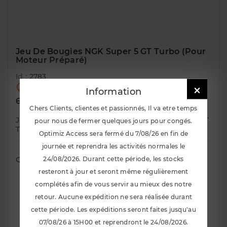
Jeu De Bougies NGK Super 5 GT Turbo (pour
Moteur Préparé)
Id :
2783

Rupture de stock !

Information
TTC
61,99 €
Chers Clients, clientes et passionnés, Il va etre temps
Jeu de Bougies NGK (Vendu par 4) pour super 5 GT
pour nous de fermer quelques jours pour congés.
Turbo Bougies plus froides pour moteur préparé
Optimiz Access sera fermé du 7/08/26 en fin de
journée et reprendra les activités normales le
Quantité
24/08/2026. Durant cette période, les stocks
resteront à jour et seront même régulièrement
complétés afin de vous servir au mieux des notre

Ajouter Au Panier
retour. Aucune expédition ne sera réalisée durant
cette période. Les expéditions seront faites jusqu'au
07/08/26 à 15H00 et reprendront le 24/08/2026.