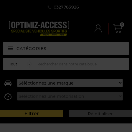
0327783926
0
CATÉGORIES