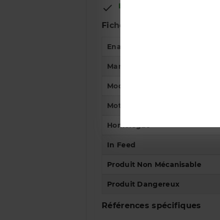
En Stock

Fiche technique
Enable Recurring Profile
Marque Du Véhicule
Modèle Du Véhicule
Motorisation
Homologué
In Feed
Produit Non Mécanisable
Produit Dangereux
Références spécifiques