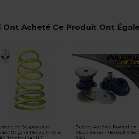
i Ont Acheté Ce Produit Ont Égal
essort de Suspension
Butées Arrières Powerflex
vant Origine Renault - Clio
Black Series - Renault Clio 2
 RS Trophy (SACHS)
3 RS