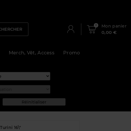
0
Mon panier
CHERCHER
0,00 €
Merch, Vêt, Access
Promo
urini 16\"