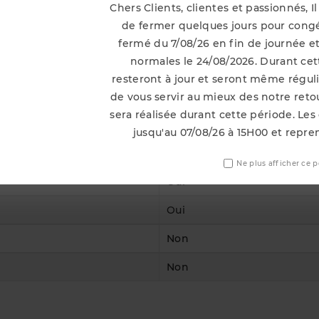
Chers Clients, clientes et passionnés, 
de fermer quelques jours pour congé
fermé du 7/08/26 en fin de journée et
normales le 24/08/2026. Durant cett
Oui
resteront à jour et seront même régu
--Universel--
de vous servir au mieux des notre ret
sera réalisée durant cette période. Les
--Universel--
jusqu'au 07/08/26 à 15H00 et repre
--Universel--
Ne plus afficher ce 
Oui
Oui
Non
Non