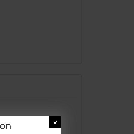

ion