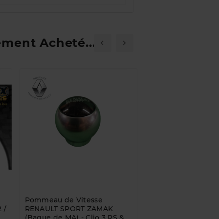
ement Acheté...
Pommeau de Vitesse
Amortisseurs Avant
 /
RENAULT SPORT ZAMAK
RS phase 2 ( la pair
(Bague de MA) - Clio 3 RS &