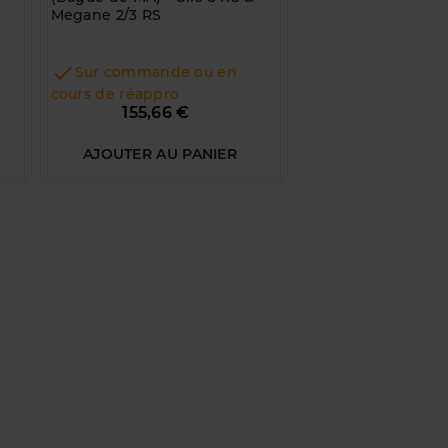
Megane 2/3 RS


Sur commande ou en
Sur commande 
cours de réappro
cours de réappro
Prix
155,66 €
194,27 €
242,83
AJOUTER AU PANIER
INDISPONI