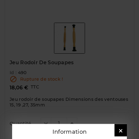
Jeu Rodoir De Soupapes
Id :
490

Rupture de stock !
TTC
18,06 €
Jeu rodoir de soupapes Dimensions des ventouses
15, 19 ,27, 35mm
Quantité

Information