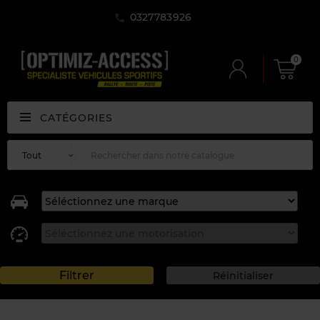
0327783926
0
CATÉGORIES