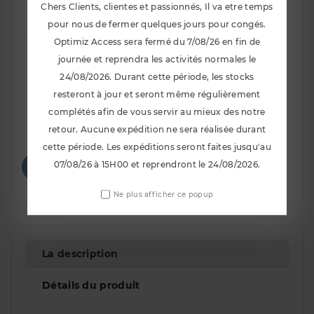

Ajouter Au Panier
Chers Clients, clientes et passionnés, Il va etre temps
pour nous de fermer quelques jours pour congés.
Optimiz Access sera fermé du 7/08/26 en fin de
journée et reprendra les activités normales le
24/08/2026. Durant cette période, les stocks
resteront à jour et seront même régulièrement
complétés afin de vous servir au mieux des notre
Notify Me When Available
retour. Aucune expédition ne sera réalisée durant
cette période. Les expéditions seront faites jusqu'au
07/08/26 à 15H00 et reprendront le 24/08/2026.
Ne plus afficher ce popup
La description
Détails du produit