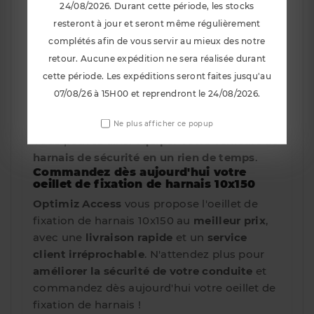
fixer vos harnais solidement
et de
conduire
24/08/2026. Durant cette période, les stocks
en toute sécurité
, même dans les conditions
resteront à jour et seront même régulièrement
les plus extrêmes.
complétés afin de vous servir au mieux des notre
Un montage simple et rapide
retour. Aucune expédition ne sera réalisée durant
L'oeillet de fixation de harnais est
livré avec
cette période. Les expéditions seront faites jusqu'au
tout le matériel nécessaire à son
07/08/26 à 15H00 et reprendront le 24/08/2026.
installation
. Le montage est
simple et
rapide
, même pour les bricoleurs amateurs.
Ne plus afficher ce popup
Vous pouvez ainsi
équiper votre véhicule de
harnais de sécurité en un rien de temps
.
Commandez dès aujourd'hui votre
oeillet de fixation de harnais 10x150
Optimiz Access
vous propose l'oeillet de
fixation de harnais 10x150 au
meilleur prix
,
avec une
livraison rapide
et un
service
client irréprochable
. N'attendez plus pour
améliorer la sécurité de votre conduite
et
commandez dès aujourd'hui votre oeillet de
fixation de harnais !