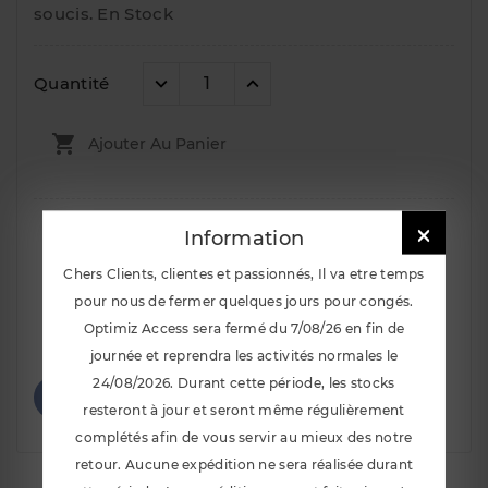
soucis. En Stock
Quantité

Ajouter Au Panier

Information
Chers Clients, clientes et passionnés, Il va etre temps
pour nous de fermer quelques jours pour congés.
Optimiz Access sera fermé du 7/08/26 en fin de
Notify Me When Available
journée et reprendra les activités normales le
24/08/2026. Durant cette période, les stocks
resteront à jour et seront même régulièrement
complétés afin de vous servir au mieux des notre
retour. Aucune expédition ne sera réalisée durant