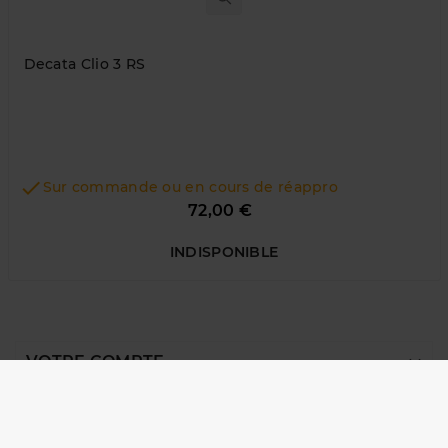
Decata Clio 3 RS

Sur commande ou en cours de réappro
Prix
72,00 €
INDISPONIBLE

VOTRE COMPTE

NOTRE SOCIÉTÉ