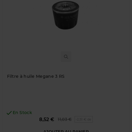
Filtre à huile Megane 3 RS

En Stock
Prix
Prix
8,52 €
11,03 €
-2,51 € de
de
base
AJOUTER AU PANIER