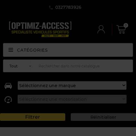
0327783926
0
CATÉGORIES