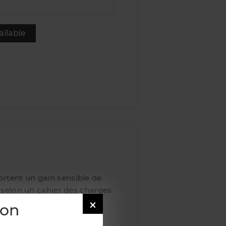
ilable
rtent un gain sensible de
 selon un cahier des charges
mum de performance.

ion
 moins susceptible à la