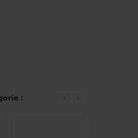
orie :