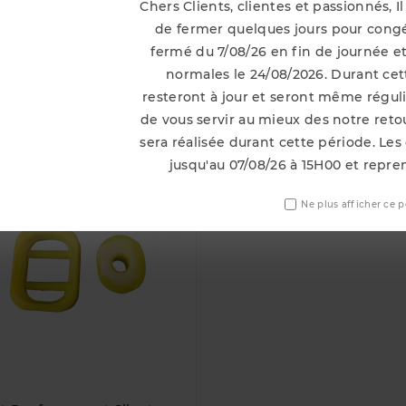
 Milltek affichent tous un diamètre beaucoup plus élevé 
Chers Clients, clientes et passionnés, 
mance sans perte de couple.
de fermer quelques jours pour congé
fermé du 7/08/26 en fin de journée et
normales le 24/08/2026. Durant cett
resteront à jour et seront même régu
i Ont Acheté Ce Produit Ont Égal
de vous servir au mieux des notre ret
sera réalisée durant cette période. Les
jusqu'au 07/08/26 à 15H00 et repre
Ne plus afficher ce 