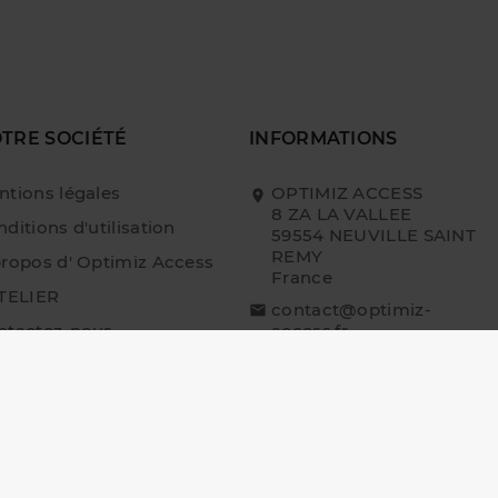
TRE SOCIÉTÉ
INFORMATIONS
ntions légales
OPTIMIZ ACCESS
8 ZA LA VALLEE
ditions d'utilisation
59554 NEUVILLE SAINT
REMY
propos d' Optimiz Access
France
ATELIER
contact@optimiz-
ntactez-nous
access.fr
n du site
0327783926
gasin