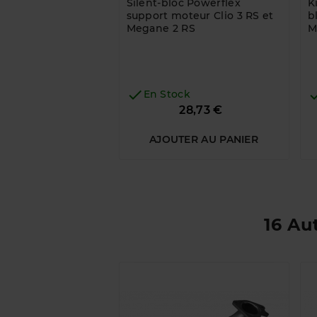
Silent-bloc Powerflex
K
support moteur Clio 3 RS et
b
Megane 2 RS
M

En Stock
Prix
28,73 €
AJOUTER AU PANIER
16 Au