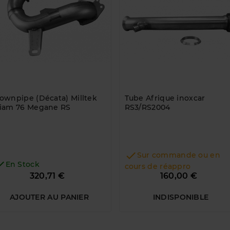
ownpipe (Décata) Milltek
Tube Afrique inoxcar
iam 76 Megane RS
RS3/RS2004

Sur commande ou en

En Stock
cours de réappro
Prix
Prix
320,71 €
160,00 €
AJOUTER AU PANIER
INDISPONIBLE