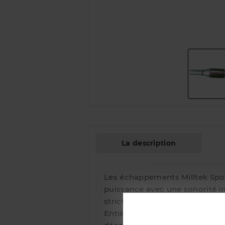
La description
Les échappements Milltek Spor
puissance avec une sonorité im
stricts concernant leur utilis
Entièrement fabriqués en acie