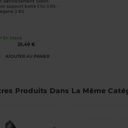
it Renforcement Silent-
loc support boite Clio 3 RS -
egane 2 RS

En Stock
Prix
25,49 €
AJOUTER AU PANIER
tres Produits Dans La Même Catég