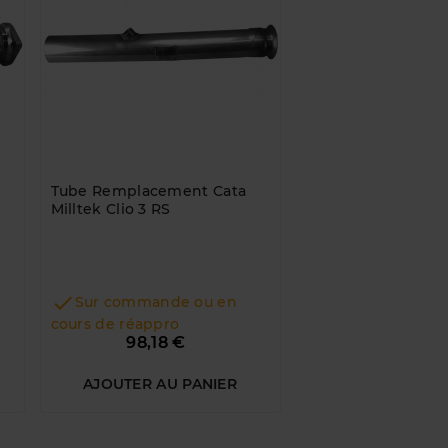
Tube Remplacement Cata
Collecteur Catalys
Milltek Clio 3 RS
Origine - Renault 
RS

Sur commande ou en

En Stock
cours de réappro
Prix
98,18 €
1 410,83 
AJOUTER AU PANIER
AJOUTER AU P