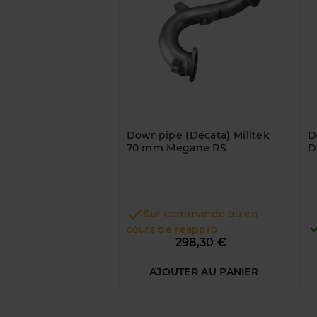
Downpipe (Décata) Milltek
D
70 mm Megane RS
D

Sur commande ou en
cours de réappro
Prix
298,30 €
AJOUTER AU PANIER