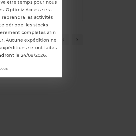
que celui d'origine pour
Il va etre temps pour nous
s. Optimiz Access sera
 reprendra les activités
e période, les stocks
lièrement complétés afin
ement Acheté...
our. Aucune expédition ne
 expéditions seront faites
ndront le 24/08/2026.
popup