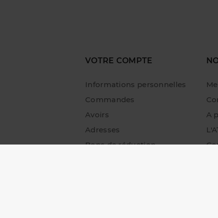
VOTRE COMPTE
NO
Informations personnelles
Me
Commandes
Con
Avoirs
A 
Adresses
L'
Bons de réduction
Co
Mes alertes
Pla
Ma