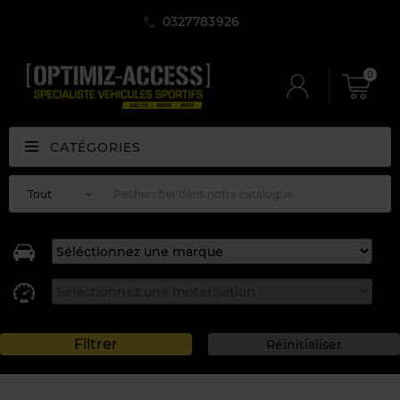
0327783926
0
CATÉGORIES