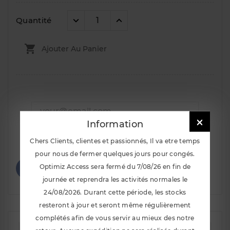
Quantité

Ajouter Au Panier

Information
Notify Me When Available
Chers Clients, clientes et passionnés, Il va etre temps
pour nous de fermer quelques jours pour congés.
Optimiz Access sera fermé du 7/08/26 en fin de
journée et reprendra les activités normales le
24/08/2026. Durant cette période, les stocks
resteront à jour et seront même régulièrement
complétés afin de vous servir au mieux des notre