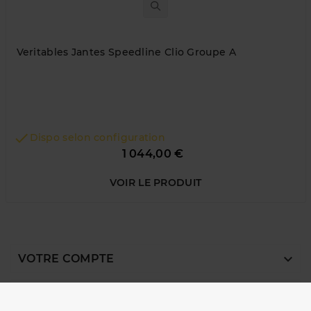
Veritables Jantes Speedline Clio Groupe A

Dispo selon configuration
Prix
1 044,00 €
VOIR LE PRODUIT

VOTRE COMPTE

NOTRE SOCIÉTÉ