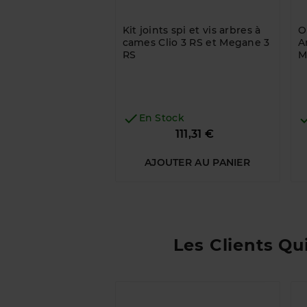
Kit joints spi et vis arbres à
O
cames Clio 3 RS et Megane 3
A
RS
M

En Stock
Prix
111,31 €
AJOUTER AU PANIER
Les Clients Qu