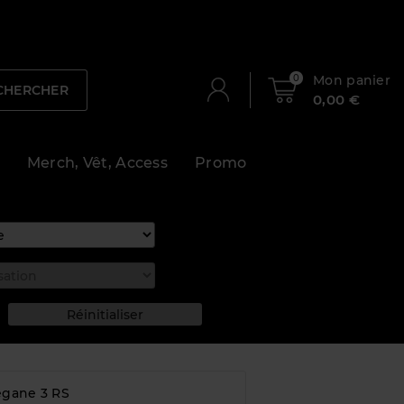
0
Mon panier
CHERCHER
0,00 €
Merch, Vêt, Access
Promo
egane 3 RS