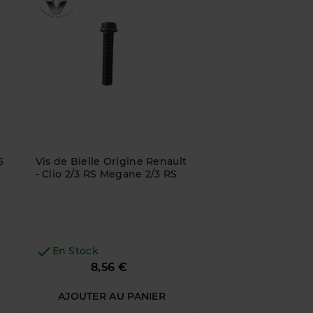
6
Vis de Bielle Origine Renault
Liquide De Frein M
- Clio 2/3 RS Megane 2/3 RS
RBF660


En Stock
En Stock
Prix
8,56 €
16,80 €
AJOUTER AU PANIER
AJOUTER AU P