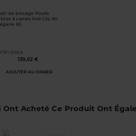
util de blocage Poulie
rbres à cames F4R Clio RS
egane RS

En Stock
Prix
139,02 €
AJOUTER AU PANIER
i Ont Acheté Ce Produit Ont Égal