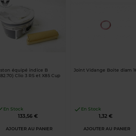
iston équipé indice B
Joint Vidange Boite diam 1
X82.70) Clio 3 RS et X85 Cup


En Stock
En Stock
Prix
Prix
133,56 €
1,32 €
AJOUTER AU PANIER
AJOUTER AU PANIER