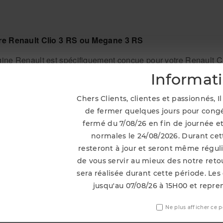
tre Renault Clio 3 RS ou Megane 3 RS
gine Renault est spécifiquement conçue pour votre Renault 
 parfaitement à votre système de distribution existant.
Informat
Chers Clients, clientes et passionnés, 
our optimiser les performances de votre véhicule
de fermer quelques jours pour congé
fermé du 7/08/26 en fin de journée et
éphasage usée ou défectueuse par cette poulie de déphasage
normales le 24/08/2026. Durant cett
 de votre système de distribution et optimisez les performance
ieux pour préserver les performances de votre Renault Clio
resteront à jour et seront même régu
de vous servir au mieux des notre ret
sera réalisée durant cette période. Les
re poulie de déphasage d'origine Renault !
jusqu'au 07/08/26 à 15H00 et repre
 votre Renault Clio 3 RS ou Megane 3 RS en commandant 
Ne plus afficher ce 
t chez Optimiz Access !