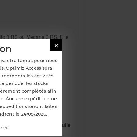
Clio 3 RS ou Megane 3 RS. Elle

ion
Il va etre temps pour nous
s. Optimiz Access sera
 reprendra les activités
 d'origine Renault, vous
e période, les stocks
s et l'efficacité de votre
 3 RS ou Megane 3 RS.
lièrement complétés afin
our. Aucune expédition ne
 expéditions seront faites
ndront le 24/08/2026.
dès aujourd'hui votre poulie
popup