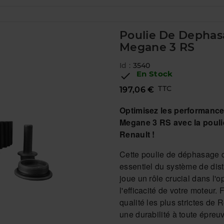
Poulie De Dephasa
Megane 3 RS
Id :
3540
En Stock

TTC
197,06 €
Optimisez les performance
Megane 3 RS avec la pouli
Renault !
Cette poulie de déphasage d
essentiel du système de distr
joue un rôle crucial dans l'o
l'efficacité de votre moteur
qualité les plus strictes de Re
une durabilité à toute épreu