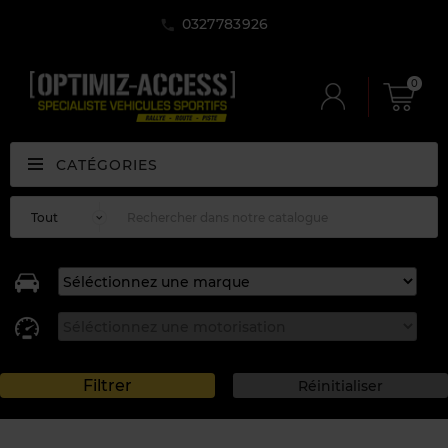
0327783926
0
CATÉGORIES