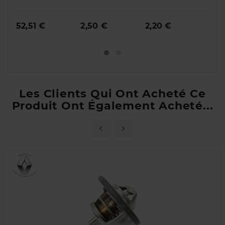
52,51 €
2,50 €
2,20 €
1,4
Les Clients Qui Ont Acheté Ce
Produit Ont Également Acheté...