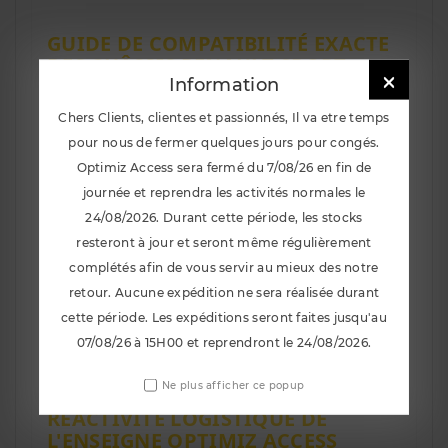
GUIDE DE COMPATIBILITÉ EXACTE
DES CHÂSSIS RENAULT SPORT

Information
Développée exclusivement pour s'insérer en lieu
Chers Clients, clientes et passionnés, Il va etre temps
et place de la rotule inférieure d'origine sur le
pivot indépendant, cette pièce convient
pour nous de fermer quelques jours pour congés.
spécifiquement pour les modèles suivants :
Optimiz Access sera fermé du 7/08/26 en fin de
Renault Clio 3 RS Phase 1 & Phase 2
(Moteur 2.0
journée et reprendra les activités normales le
16V F4R atmosphérique - Versions 197ch, 200ch,
24/08/2026. Durant cette période, les stocks
Cup, R27, Gordini - Années 2006 à 2012)
resteront à jour et seront même régulièrement
Renault Mégane 3 RS 250 / 265 / 275
(Moteur 2.0
complétés afin de vous servir au mieux des notre
16V Turbo F4Rt - Versions Châssis Sport, Châssis
retour. Aucune expédition ne sera réalisée durant
Cup, Trophy, Trophy-R, Monaco GP - Années 2009
cette période. Les expéditions seront faites jusqu'au
à 2016)
07/08/26 à 15H00 et reprendront le 24/08/2026.
Ne plus afficher ce popup
L'EXPERTISE MÉCANIQUE ET LA
RÉACTIVITÉ LOGISTIQUE DE
L'ENSEIGNE OPTIMIZ ACCESS