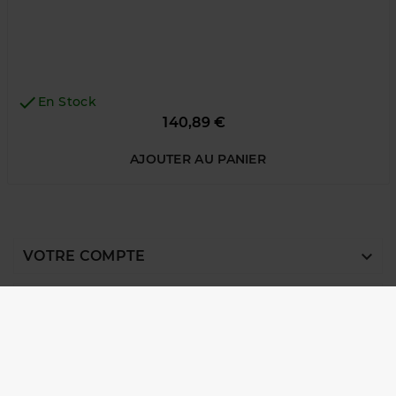

En Stock
Prix
140,89 €
AJOUTER AU PANIER

VOTRE COMPTE

NOTRE SOCIÉTÉ

INFORMATIONS