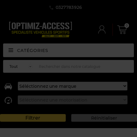
0327783926
0
CATÉGORIES