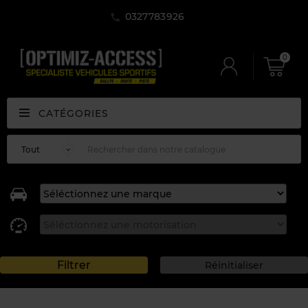
0327783926
0
CATÉGORIES