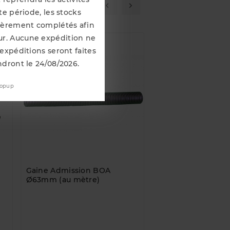
ement Acheté...
e période, les stocks
lièrement complétés afin
our. Aucune expédition ne
 expéditions seront faites
ndront le 24/08/2026.
popup
Gaine Admission BOA
Nettoyant Frein B
Ø63mm (au mètre)
(600mL) Entretien