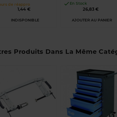

En Stock
ours de réappro
Prix
Prix
1,44 €
26,83 €
INDISPONIBLE
AJOUTER AU PANIER
tres Produits Dans La Même Catég