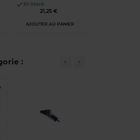


En Stock
En Stock
Prix
21,25 €
3,24 €
AJOUTER AU PANIER
AJOUTER AU P
orie :