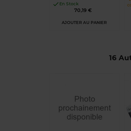

En Stock
c
Prix
70,19 €
AJOUTER AU PANIER
16 Au