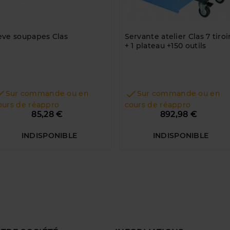
ève soupapes Clas
Servante atelier Clas 7 tiroi
+ 1 plateau +150 outils


Sur commande ou en
Sur commande ou en
ours de réappro
cours de réappro
Prix
Prix
85,28 €
892,98 €
INDISPONIBLE
INDISPONIBLE