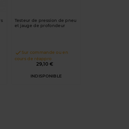
rs
Testeur de pression de pneu
Chariot de visite 
et jauge de profondeur
roues


Sur commande ou en
Sur commande 
cours de réappro
cours de réappro
Prix
29,10 €
72,24 €
INDISPONIBLE
INDISPONI