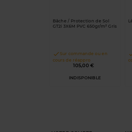
Bâche / Protection de Sol
L
GT2i 3X6M PVC 650gr/m² Gris

Sur commande ou en
cours de réappro
c
Prix
105,00 €
INDISPONIBLE