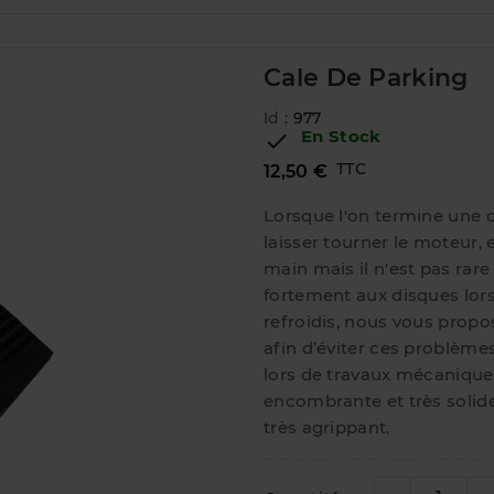
Cale De Parking
Id :
977
En Stock

TTC
12,50 €
Lorsque l'on termine une c
laisser tourner le moteur, 
main mais il n'est pas rare 
fortement aux disques lor
refroidis, nous vous prop
afin d’éviter ces problème
lors de travaux mécaniques
encombrante et très solid
très agrippant.