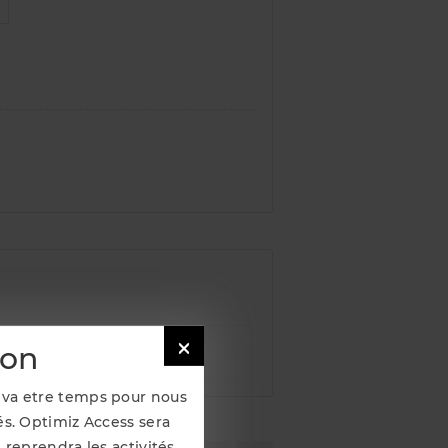

ion
Il va etre temps pour nous
s. Optimiz Access sera
 reprendra les activités